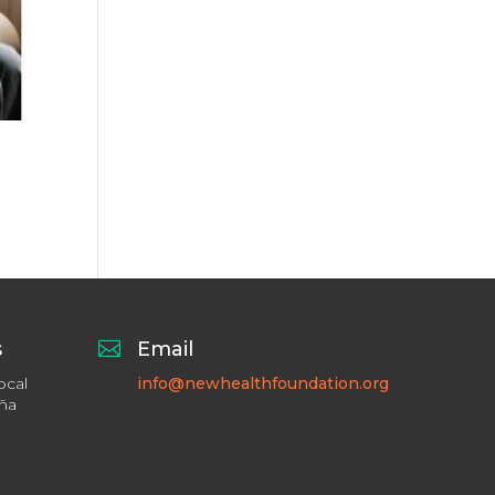
s

Email
ocal
info@newhealthfoundation.org
aña