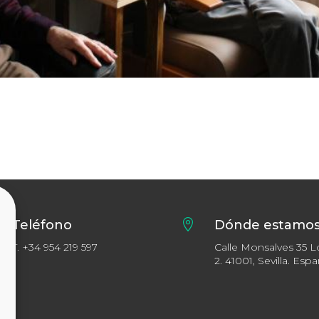
Teléfono

Dónde estamo
T.
+34 954 219 597
Calle Monsalves 35 L
2. 41001, Sevilla. Esp