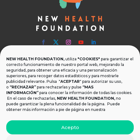
NEW HEALTH FOUNDATION,
utiliza
"COOKIES"
para garantizar el

Teléfono
correcto funcionamiento de nuestro portal web, mejorando la
seguridad, para obtener una eficacia y una personalización
T.
+34 954 219 597
superiores, para recoger datos estadísticos y para mostrarle
publicidad relevante. Pulsa "
ACEPTAR
" para autorizar su uso,

Dónde estamos
o
“RECHAZAR”
para rechazarlas y pulse
“MAS
INFORMACIÓN”
para conocer la información de todas las cookies.
Calle Monsalves 35 Local 2. 41001, Sevilla.
En el caso de rechazarlas,
NEW HEALTH FOUNDATION
,
no
España
puede garantizar la plena funcionalidad de la página. Puede
obtener más información a pie de página en nuestra

Email
Acepto
info@newhealthfoundation.org