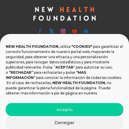
NEW HEALTH FOUNDATION,
utiliza
"COOKIES"
para garantizar el

Teléfono
correcto funcionamiento de nuestro portal web, mejorando la
seguridad, para obtener una eficacia y una personalización
T.
+34 954 219 597
superiores, para recoger datos estadísticos y para mostrarle
publicidad relevante. Pulsa "
ACEPTAR
" para autorizar su uso,

Dónde estamos
o
“RECHAZAR”
para rechazarlas y pulse
“MAS
INFORMACIÓN”
para conocer la información de todas las cookies.
Calle Monsalves 35 Local 2. 41001, Sevilla.
En el caso de rechazarlas,
NEW HEALTH FOUNDATION
,
no
España
puede garantizar la plena funcionalidad de la página. Puede
obtener más información a pie de página en nuestra

Email
Acepto
info@newhealthfoundation.org
Denegar