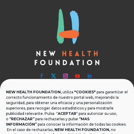
NEW HEALTH FOUNDATION,
utiliza
"COOKIES"
para garantizar el

Teléfono
correcto funcionamiento de nuestro portal web, mejorando la
seguridad, para obtener una eficacia y una personalización
T.
+34 954 219 597
superiores, para recoger datos estadísticos y para mostrarle
publicidad relevante. Pulsa "
ACEPTAR
" para autorizar su uso,

Dónde estamos
o
“RECHAZAR”
para rechazarlas y pulse
“MAS
INFORMACIÓN”
para conocer la información de todas las cookies.
Calle Monsalves 35 Local 2. 41001, Sevilla.
En el caso de rechazarlas,
NEW HEALTH FOUNDATION
,
no