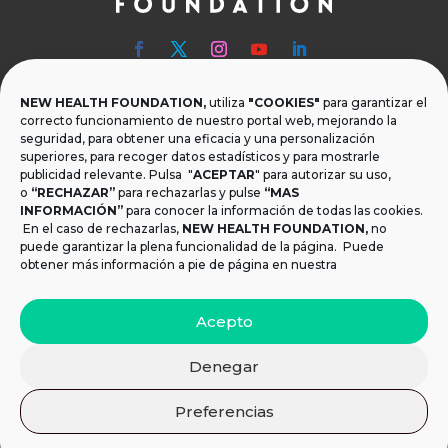
NEW HEALTH FOUNDATION,
utiliza
"COOKIES"
para garantizar el

Teléfono
correcto funcionamiento de nuestro portal web, mejorando la
seguridad, para obtener una eficacia y una personalización
T.
+34 954 219 597
superiores, para recoger datos estadísticos y para mostrarle
publicidad relevante. Pulsa "
ACEPTAR
" para autorizar su uso,
o
“RECHAZAR”
para rechazarlas y pulse
“MAS

Dónde estamos
INFORMACIÓN”
para conocer la información de todas las cookies.
Calle Monsalves 35 Local 2. 41001, Sevilla.
En el caso de rechazarlas,
NEW HEALTH FOUNDATION
,
no
España
puede garantizar la plena funcionalidad de la página. Puede
obtener más información a pie de página en nuestra

Email
Acepto
info@newhealthfoundation.org
Denegar
Aviso legal y Política de Privacidad
|
Política de
Preferencias
cookies
© 2021 New Health Foundation. Todos los derechos