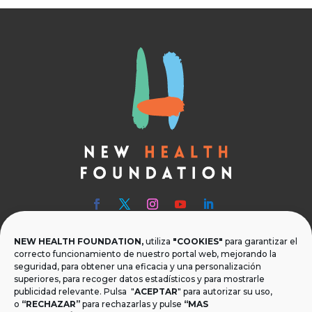
NEW HEALTH FOUNDATION,
utiliza
"COOKIES"
para garantizar el

Teléfono
correcto funcionamiento de nuestro portal web, mejorando la
seguridad, para obtener una eficacia y una personalización
T.
+34 954 219 597
superiores, para recoger datos estadísticos y para mostrarle
publicidad relevante. Pulsa "
ACEPTAR
" para autorizar su uso,

Dónde estamos
o
“RECHAZAR”
para rechazarlas y pulse
“MAS