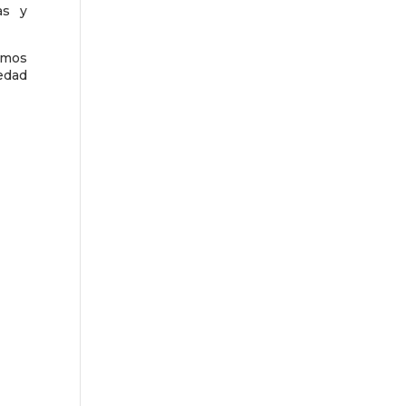
as y
emos
medad