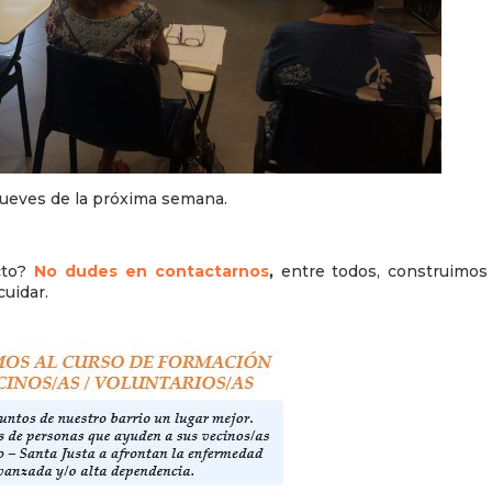
 jueves de la próxima semana.
.
cto?
No dudes en contactarnos
,
entre todos, construimos
cuidar.